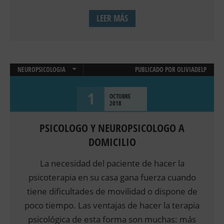
LEER MÁS
NEUROPSICOLOGIA
PUBLICADO POR
OLIVIADELP
PSICOLOGÍA CLÍNICA
1
TERAPIAS
OCTUBRE
2018
PSICOLOGO Y NEUROPSICOLOGO A
DOMICILIO
La necesidad del paciente de hacer la
psicoterapia en su casa gana fuerza cuando
tiene dificultades de movilidad o dispone de
poco tiempo. Las ventajas de hacer la terapia
psicológica de esta forma son muchas: más