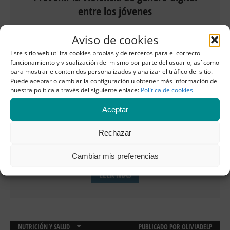
entre los jóvenes
El Congreso aprueba acciones para prevenir
Aviso de cookies
la violencia de género digital entre los jóvenes
Este sitio web utiliza cookies propias y de terceros para el correcto
La ultima estadística anual del Observatorio
funcionamiento y visualización del mismo por parte del usuario, así como
para mostrarle contenidos personalizados y analizar el tráfico del sitio.
contra la Violencia Doméstica y de Género
Puede aceptar o cambiar la configuración u obtener más información de
del Consejo General del Poder Judicial refleja
nuestra política a través del siguiente enlace:
Política de cookies
un incremento de los casos de violencia de
Aceptar
género entre parejas adolescentes.
Rechazar
Fomentar la prevención de la violencia de
género digital, que se […]
Cambiar mis preferencias
LEER MÁS
NUTRICIÓN Y SALUD
PUBLICADO POR
OLIVIADELP