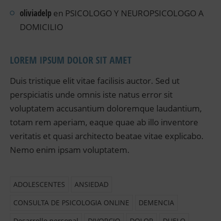
oliviadelp
en
PSICOLOGO Y NEUROPSICOLOGO A
DOMICILIO
LOREM IPSUM DOLOR SIT AMET
Duis tristique elit vitae facilisis auctor. Sed ut
perspiciatis unde omnis iste natus error sit
voluptatem accusantium doloremque laudantium,
totam rem aperiam, eaque quae ab illo inventore
veritatis et quasi architecto beatae vitae explicabo.
Nemo enim ipsam voluptatem.
ADOLESCENTES
ANSIEDAD
CONSULTA DE PSICOLOGIA ONLINE
DEMENCIA
Desarrollo personal
DIVORCIO
DOLOR
DUELO