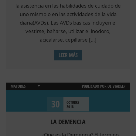
la asistencia en las habilidades de cuidado de
uno mismo o en las actividades de la vida
diaria(AVDs). Las AVDs basicas incluyen el
vestirse, bañarse, utilizar el inodoro,
acicalarse, cepillarse […]
LEER MÁS
MAYORES
PUBLICADO POR
OLIVIADELP
NEUROPSICOLOGIA
30
OCTUBRE
2018
LA DEMENCIA
¿Que es la Demencia? El termino