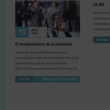
LA IRA
Tenemos hab
ira es una 
A menudo 
manera ade
13
JULIO
2018
maneras ina
que van des
LEER MÁS
El envejecimiento de la poblacion
sentimiento
ante la me
Según los datos oficiales del padrón
menudo los
municipal de habitantes (Instituto Nacional
modelo ade
de Estadística, 2016), en España hay
de abordar 
8,657,705 personas mayores de 64 años, lo
la oportun
que representa un 18.6% de la población. Es
habilidades
innegable que la sociedad española está
LEER MÁS
PUBLICADO POR
OLIVIADELP
inapropiad
experimentando un envejecimiento de su
aprender ha
población. Mientras que en 1997 el índice de
conocer el 
envejecimiento era de 90.8%, actualmente
que la ira 
este índice se sitúa en 118.4% (Instituto
mala. 2°ser
Nacional de Estadística, 2017). Además, ese