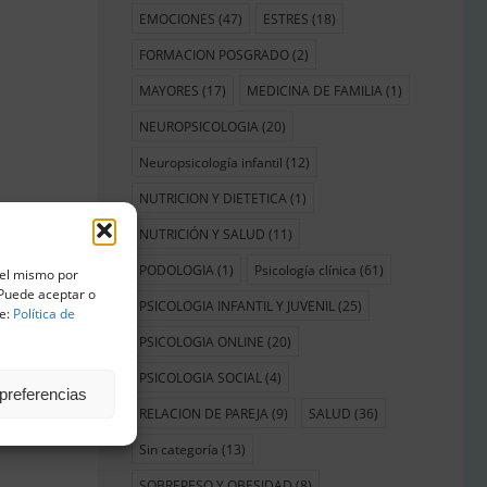
EMOCIONES
(47)
ESTRES
(18)
FORMACION POSGRADO
(2)
MAYORES
(17)
MEDICINA DE FAMILIA
(1)
NEUROPSICOLOGIA
(20)
Neuropsicología infantil
(12)
NUTRICION Y DIETETICA
(1)
NUTRICIÓN Y SALUD
(11)
PODOLOGIA
(1)
Psicología clínica
(61)
 del mismo por
. Puede aceptar o
PSICOLOGIA INFANTIL Y JUVENIL
(25)
ce:
Política de
PSICOLOGIA ONLINE
(20)
PSICOLOGIA SOCIAL
(4)
preferencias
RELACION DE PAREJA
(9)
SALUD
(36)
Sin categoría
(13)
SOBREPESO Y OBESIDAD
(8)