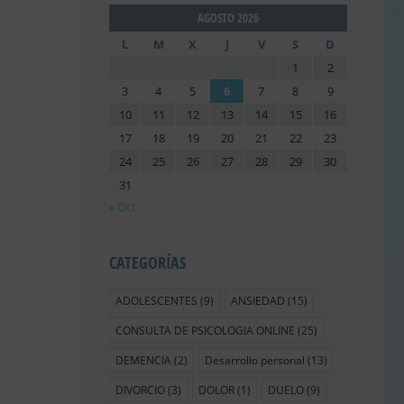
AGOSTO 2026
L
M
X
J
V
S
D
1
2
3
4
5
6
7
8
9
10
11
12
13
14
15
16
17
18
19
20
21
22
23
24
25
26
27
28
29
30
31
« Oct
CATEGORÍAS
ADOLESCENTES
(9)
ANSIEDAD
(15)
CONSULTA DE PSICOLOGIA ONLINE
(25)
DEMENCIA
(2)
Desarrollo personal
(13)
DIVORCIO
(3)
DOLOR
(1)
DUELO
(9)