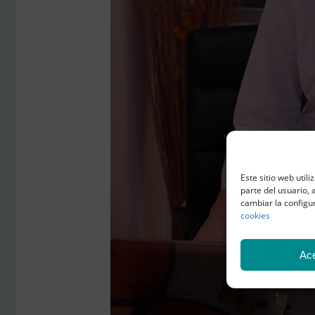
Este sitio web util
parte del usuario, 
cambiar la configu
cookies
Ac