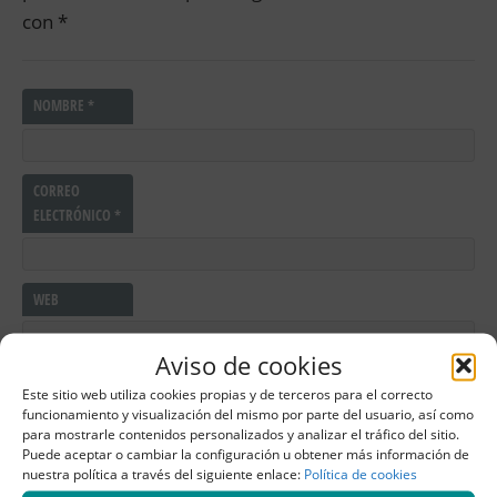
con
*
NOMBRE
*
CORREO
ELECTRÓNICO
*
WEB
Aviso de cookies
COMENTARIO
*
Este sitio web utiliza cookies propias y de terceros para el correcto
funcionamiento y visualización del mismo por parte del usuario, así como
para mostrarle contenidos personalizados y analizar el tráfico del sitio.
Puede aceptar o cambiar la configuración u obtener más información de
nuestra política a través del siguiente enlace:
Política de cookies