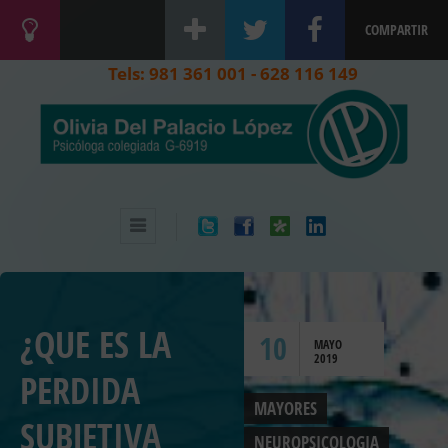
COMPARTIR
Tels: 981 361 001 - 628 116 149
¿QUE ES LA
10
MAYO
2019
PERDIDA
MAYORES
SUBJETIVA
NEUROPSICOLOGIA