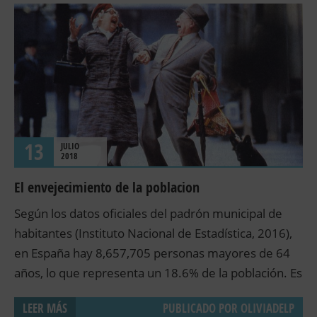
13
JULIO
2018
El envejecimiento de la poblacion
Según los datos oficiales del padrón municipal de
habitantes (Instituto Nacional de Estadística, 2016),
en España hay 8,657,705 personas mayores de 64
años, lo que representa un 18.6% de la población. Es
innegable que la sociedad española está
LEER MÁS
PUBLICADO POR
OLIVIADELP
experimentando un envejecimiento de su