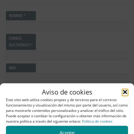
NOMBRE
*
CORREO
ELECTRÓNICO
*
WEB
Aviso de cookies
COMENTARIO
*
Este sitio web utiliza cookies propias y de terceros para el correcto
funcionamiento y visualización del mismo por parte del usuario, así como
para mostrarle contenidos personalizados y analizar el tráfico del sitio.
Puede aceptar o cambiar la configuración u obtener más información de
nuestra política a través del siguiente enlace:
Política de cookies
Aceptar