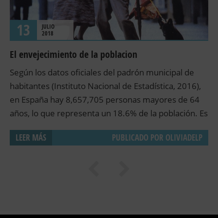
13
JULIO
2018
El envejecimiento de la poblacion
Según los datos oficiales del padrón municipal de
habitantes (Instituto Nacional de Estadística, 2016),
en España hay 8,657,705 personas mayores de 64
años, lo que representa un 18.6% de la población. Es
innegable que la sociedad española está
LEER MÁS
PUBLICADO POR
OLIVIADELP
experimentando un envejecimiento de su
población. Mientras que en 1997 el índice de
envejecimiento era de 90.8%, actualmente este
índice se sitúa en 118.4% (Instituto Nacional de
Estadística, 2017). Además, ese proceso de
envejecimiento se intensificará de forma rápida en