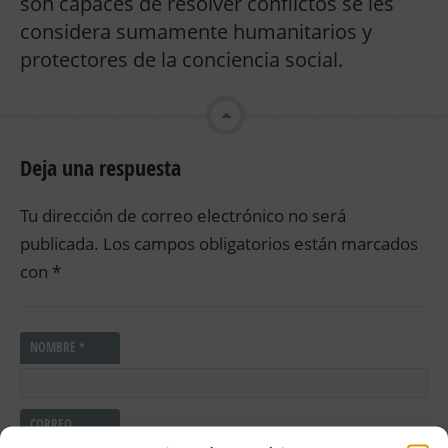
son capaces de resolver conflictos se les
considera sumamente humanitarios y
protectores de la conciencia social.
Deja una respuesta
Tu dirección de correo electrónico no será
publicada.
Los campos obligatorios están marcados
con
*
NOMBRE
*
CORREO
ELECTRÓNICO
*