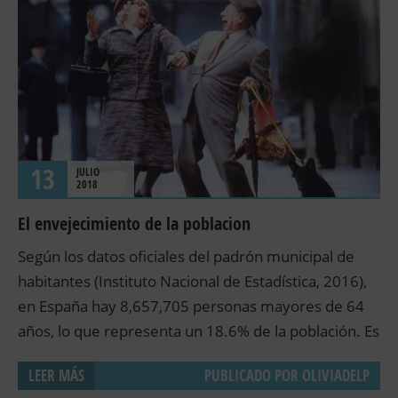
13
JULIO
2018
El envejecimiento de la poblacion
Según los datos oficiales del padrón municipal de
habitantes (Instituto Nacional de Estadística, 2016),
en España hay 8,657,705 personas mayores de 64
años, lo que representa un 18.6% de la población. Es
innegable que la sociedad española está
LEER MÁS
PUBLICADO POR
OLIVIADELP
experimentando un envejecimiento de su