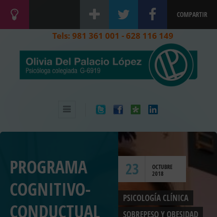
COMPARTIR
Tels: 981 361 001 - 628 116 149
PROGRAMA
23
OCTUBRE
2018
COGNITIVO-
PSICOLOGÍA CLÍNICA
CONDUCTUAL
SOBREPESO Y OBESIDAD