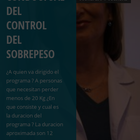
DEL
CONTROL
DEL
SOBREPESO
¿A quien va dirigido el
programa ? A personas
que necesitan perder
menos de 20 Kg ¿En
que consiste y cual es
la duracion del
programa ? La duracion
aproximada son 12