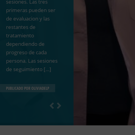
sesiones. Las tres
primeras pueden ser
de evaluacion y las
restantes de
tratamiento
dependiendo de
progreso de cada
persona. Las sesiones
de seguimiento […]
PUBLICADO POR
OLIVIADELP