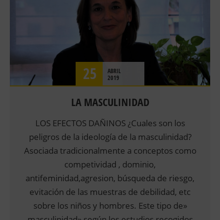
PSICOLOGIA INFANTIL Y JUVENIL
RELACION DE PAREJA
SALUD
TERAPIAS
25
ABRIL
2019
LA MASCULINIDAD
LOS EFECTOS DAÑINOS ¿Cuales son los
peligros de la ideología de la masculinidad?
Asociada tradicionalmente a conceptos como
competividad , dominio,
antifeminidad,agresion, búsqueda de riesgo,
evitación de las muestras de debilidad, etc
sobre los niños y hombres. Este tipo de»
masculinidad» según los estudios recogidos