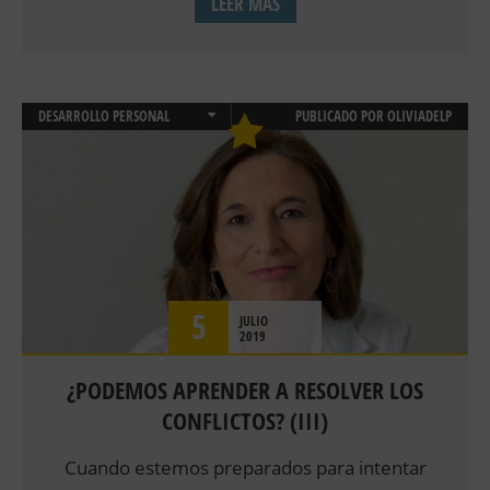
LEER MÁS
DESARROLLO PERSONAL
PUBLICADO POR
OLIVIADELP
EMOCIONES
PSICOLOGÍA CLÍNICA
PSICOLOGIA INFANTIL Y JUVENIL
PSICOLOGIA SOCIAL
SALUD
5
JULIO
2019
¿PODEMOS APRENDER A RESOLVER LOS
CONFLICTOS? (III)
Cuando estemos preparados para intentar