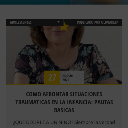
ADOLESCENTES
PUBLICADO POR
OLIVIADELP
CONSULTA DE PSICOLOGIA ONLINE
DUELO
EMOCIONES
NEUROPSICOLOGÍA INFANTIL
PSICOLOGÍA CLÍNICA
PSICOLOGIA INFANTIL Y JUVENIL
SALUD
27
AGOSTO
2021
COMO AFRONTAR SITUACIONES
TRAUMATICAS EN LA INFANCIA: PAUTAS
BASICAS
¿QUE DECIRLE A UN NIÑO? Siempre la verdad