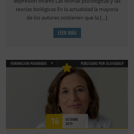
depresión infantil Las teorías psicológicas y las
teorías biológicas En la actualidad la mayoría
de los autores sostienen que la […]
LEER MÁS
FORMACION POSGRADO
PUBLICADO POR
OLIVIADELP
PSICOLOGÍA CLÍNICA
SOBREPESO Y OBESIDAD
16
OCTUBRE
2019