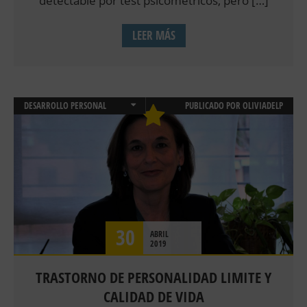
detectable por test psicométricos, pero […]
LEER MÁS
DESARROLLO PERSONAL
PUBLICADO POR
OLIVIADELP
EMOCIONES
PSICOLOGÍA CLÍNICA
SALUD
TERAPIAS
TRASTORNOS DE PERSONALIDAD
30
ABRIL
2019
TRASTORNO DE PERSONALIDAD LIMITE Y
CALIDAD DE VIDA