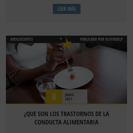
LEER MÁS
ADOLESCENTES
PUBLICADO POR
OLIVIADELP
CONSULTA DE PSICOLOGIA ONLINE
EMOCIONES
ESTRES
NUTRICIÓN Y SALUD
PSICOLOGÍA CLÍNICA
PSICOLOGIA INFANTIL Y JUVENIL
PSICOLOGIA ONLINE
8
JUNIO
SALUD
2021
TERAPIAS
¿QUE SON LOS TRASTORNOS DE LA
CONDUCTA ALIMENTARIA