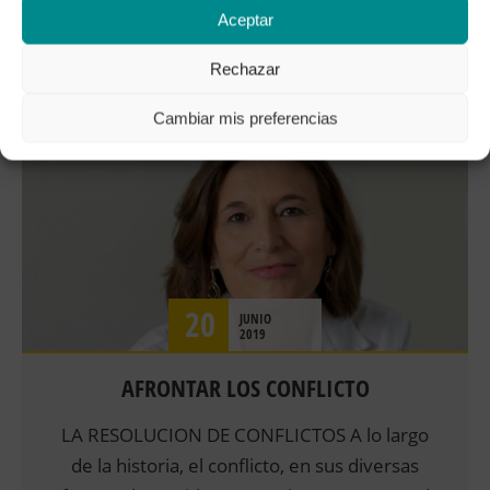
LEER MÁS
Aceptar
Rechazar
DESARROLLO PERSONAL
PUBLICADO POR
OLIVIADELP
Cambiar mis preferencias
PSICOLOGÍA CLÍNICA
PSICOLOGIA SOCIAL
SALUD
TERAPIAS
20
JUNIO
2019
AFRONTAR LOS CONFLICTO
LA RESOLUCION DE CONFLICTOS A lo largo
de la historia, el conflicto, en sus diversas