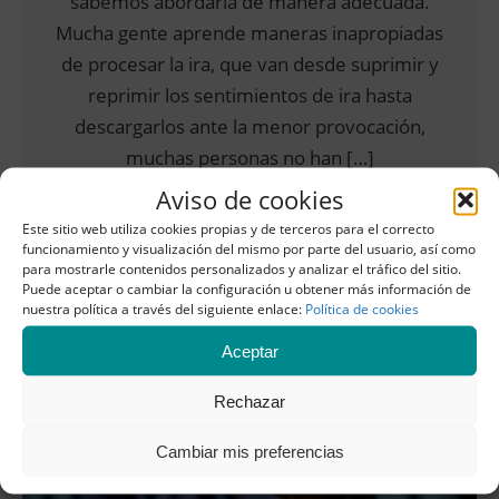
sabemos abordarla de manera adecuada.
Mucha gente aprende maneras inapropiadas
de procesar la ira, que van desde suprimir y
reprimir los sentimientos de ira hasta
descargarlos ante la menor provocación,
muchas personas no han […]
Aviso de cookies
LEER MÁS
Este sitio web utiliza cookies propias y de terceros para el correcto
funcionamiento y visualización del mismo por parte del usuario, así como
para mostrarle contenidos personalizados y analizar el tráfico del sitio.
Puede aceptar o cambiar la configuración u obtener más información de
nuestra política a través del siguiente enlace:
Política de cookies
TERAPIA ONLINE
PUBLICADO POR
OLIVIADELP
Aceptar
Rechazar
Cambiar mis preferencias