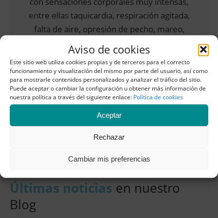
con sensaciones corporales muy intensas,
entre ellas taquicardia, respiración agitada,
falta de aire, opresión de pecho, mareo,
sensación de irrealidad y […]
Aviso de cookies
Este sitio web utiliza cookies propias y de terceros para el correcto
LEER MÁS
funcionamiento y visualización del mismo por parte del usuario, así como
para mostrarle contenidos personalizados y analizar el tráfico del sitio.
Puede aceptar o cambiar la configuración u obtener más información de
nuestra política a través del siguiente enlace:
Política de cookies
Aceptar
Rechazar
Cambiar mis preferencias
Últimas noticias
en nuestro
Blog